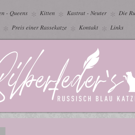
en - Queens
Kitten
Kastrat - Neuter
Die Ru
Preis einer Rassekatze
Kontakt
Links