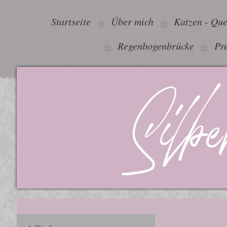
Startseite
Über mich
Katzen - Qu
Regenbogenbrücke
Pre