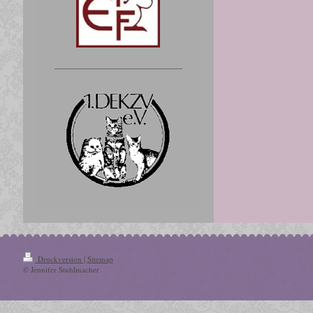
Druckversion
|
Sitemap
© Jennifer Stuhlmacher