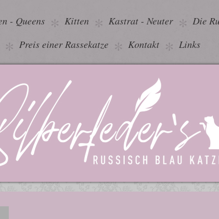
en - Queens
Kitten
Kastrat - Neuter
Die Ru
Preis einer Rassekatze
Kontakt
Links